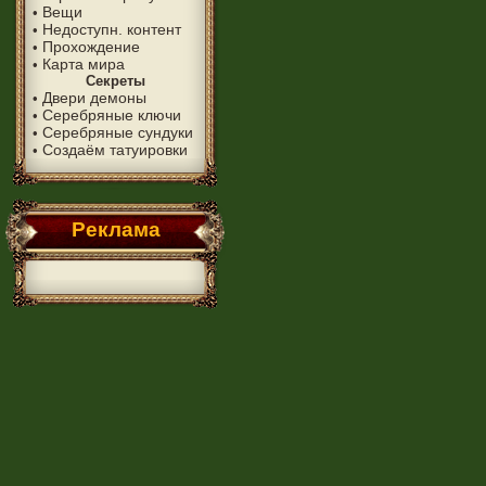
Вещи
•
Недоступн. контент
•
Прохождение
•
Карта мира
•
Секреты
Двери демоны
•
Серебряные ключи
•
Серебряные сундуки
•
Создаём татуировки
•
Реклама