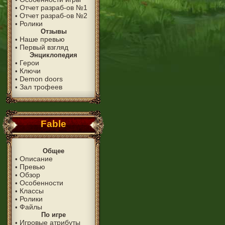
Отчет разраб-ов №1
•
Отчет разраб-ов №2
•
Ролики
•
Отзывы
Наше превью
•
Первый взгляд
•
Энциклопедия
Герои
•
Ключи
•
Demon doors
•
Зал трофеев
•
Fable
Общее
Описание
•
Превью
•
Обзор
•
Особенности
•
Классы
•
Ролики
•
Файлы
•
По игре
Игровые атрибуты
•