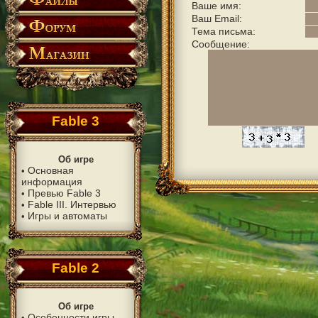
Ваше имя:
Ваш Email:
Тема письма:
Сообщение:
Fable 3
Об игре
Основная
•
информация
Превью Fable 3
•
Fable III. Интервью
•
Игры и автоматы
•
Fable 2
Об игре
Особенности игры
•