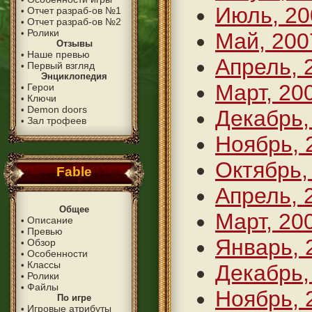
Июль, 20
Отчет разраб-ов №1
•
Отчет разраб-ов №2
•
Ролики
•
Май, 200
Отзывы
Наше превью
•
Апрель, 
Первый взгляд
•
Энциклопедия
Март, 20
Герои
•
Ключи
•
Demon doors
•
Декабрь,
Зал трофеев
•
Ноябрь, 
Октябрь,
Fable
Апрель, 
Общее
Март, 20
Описание
•
Превью
•
Январь, 
Обзор
•
Особенности
•
Классы
•
Декабрь,
Ролики
•
Файлы
•
Ноябрь, 
По игре
Игровые атрибуты
•