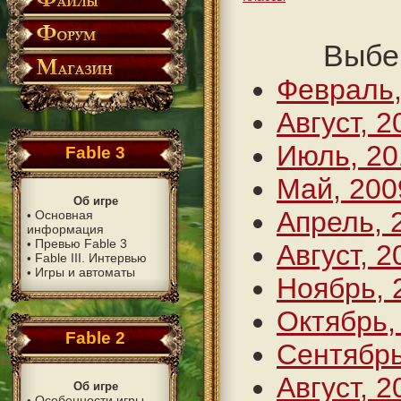
Выбе
Февраль,
Август, 2
Июль, 20
Fable 3
Май, 200
Об игре
Апрель, 
Основная
•
информация
Превью Fable 3
•
Август, 2
Fable III. Интервью
•
Игры и автоматы
•
Ноябрь, 
Октябрь,
Fable 2
Сентябрь
Август, 2
Об игре
Особенности игры
•