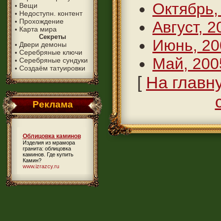
Октябрь,
Вещи
•
Недоступн. контент
•
Прохождение
•
Август, 2
Карта мира
•
Секреты
Июнь, 20
Двери демоны
•
Серебряные ключи
•
Май, 200
Серебряные сундуки
•
Создаём татуировки
•
[
На главн
Реклама
Облицовка каминов
Изделия из мрамора
гранита:
облицовка
каминов
. Где купить
Камин?
www.izrazcy.ru