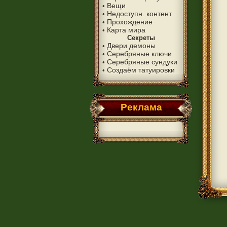
Вещи
•
Недоступн. контент
•
Прохождение
•
Карта мира
•
Секреты
Двери демоны
•
Серебряные ключи
•
Серебряные сундуки
•
Создаём татуировки
•
Реклама