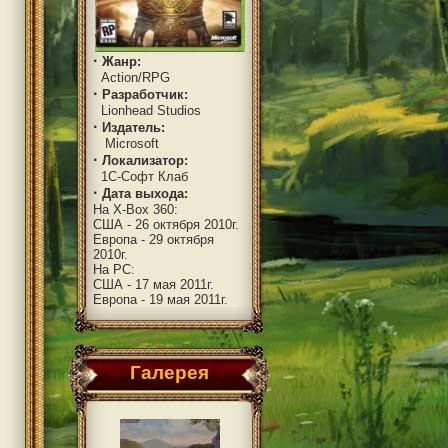
·
Жанр:
Action/RPG
·
Разработчик:
Lionhead Studios
·
Издатель:
Microsoft
·
Локализатор:
1C-Софт Клаб
·
Дата выхода:
На X-Box 360:
США - 26 октября 2010г.
Европа - 29 октября
2010г.
На PC:
США - 17 мая 2011г.
Европа - 19 мая 2011г.
Галерея