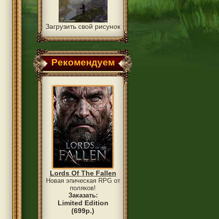
Загрузить свой рисунок
Рекомендуем
Lords Of The Fallen
Новая эпическая RPG от
поляков!
Заказать:
Limited Edition
(699р.)