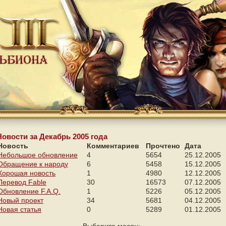
Новости за Декабрь 2005 года
Новость
Комментариев
Прочтено
Дата
Небольшое обновление
4
5654
25.12.2005
Обращение к народу
6
5458
15.12.2005
Хорошая новость
1
4980
12.12.2005
Перевод Fable
30
16573
07.12.2005
Обновление F.A.Q.
1
5226
05.12.2005
Новый проект
34
5681
04.12.2005
Новая статья
0
5289
01.12.2005