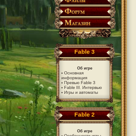
Fable 3
Об игре
Основная
•
информация
Превью Fable 3
•
Fable III. Интервью
•
Игры и автоматы
•
Fable 2
Об игре
Особенности игры
•