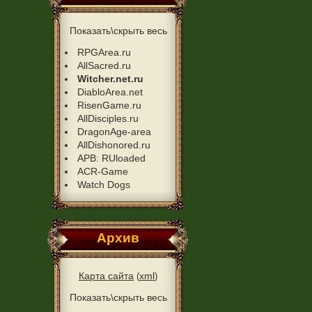
Показать\скрыть весь
RPGArea.ru
AllSacred.ru
Witcher.net.ru
DiabloArea.net
RisenGame.ru
AllDisciples.ru
DragonAge-area
AllDishonored.ru
APB: RUloaded
ACR-Game
Watch Dogs
Архив
Карта сайта
xml
(
)
Показать\скрыть весь