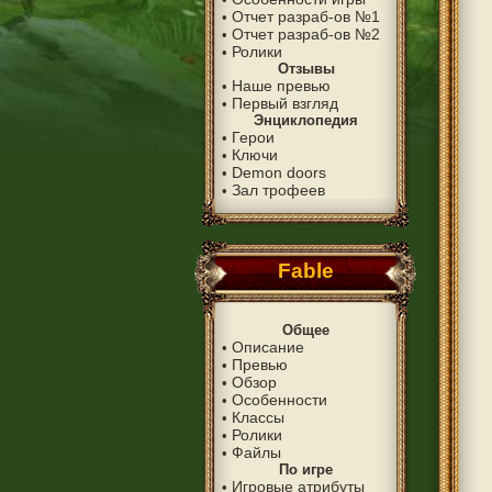
Отчет разраб-ов №1
•
Отчет разраб-ов №2
•
Ролики
•
Отзывы
Наше превью
•
Первый взгляд
•
Энциклопедия
Герои
•
Ключи
•
Demon doors
•
Зал трофеев
•
Fable
Общее
Описание
•
Превью
•
Обзор
•
Особенности
•
Классы
•
Ролики
•
Файлы
•
По игре
Игровые атрибуты
•