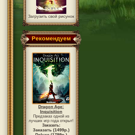
Загрузить свой рисунок
Рекомендуем
Dragon Age:
Inquisition
Предзаказ одной из
лучших игр года открыт!
Заказать:
Заказать (1499р.)
Deluxe (1799р.)