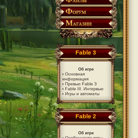
Fable 3
Об игре
Основная
•
информация
Превью Fable 3
•
Fable III. Интервью
•
Игры и автоматы
•
Fable 2
Об игре
Особенности игры
•