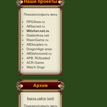
Наши проекты
Показать\скрыть весь
RPGArea.ru
AllSacred.ru
Witcher.net.ru
DiabloArea.net
RisenGame.ru
AllDisciples.ru
DragonAge-area
AllDishonored.ru
APB: RUloaded
ACR-Game
Watch Dogs
Архив
Карта сайта
xml
(
)
Показать\скрыть весь