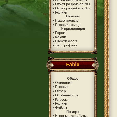
Отчет разраб-ов №1
•
Отчет разраб-ов №2
•
Ролики
•
Отзывы
Наше превью
•
Первый взгляд
•
Энциклопедия
Герои
•
Ключи
•
Demon doors
•
Зал трофеев
•
Fable
Общее
Описание
•
Превью
•
Обзор
•
Особенности
•
Классы
•
Ролики
•
Файлы
•
По игре
Игровые атрибуты
•