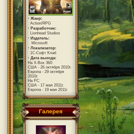
·
Жанр:
Action/RPG
·
Разработчик:
Lionhead Studios
·
Издатель:
Microsoft
·
Локализатор:
1C-Софт Клаб
·
Дата выхода:
На X-Box 360:
США - 26 октября 2010г.
Европа - 29 октября
2010г.
На PC:
США - 17 мая 2011г.
Европа - 19 мая 2011г.
Галерея