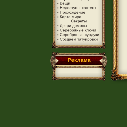
Вещи
•
Недоступн. контент
•
Прохождение
•
Карта мира
•
Секреты
Двери демоны
•
Серебряные ключи
•
Серебряные сундуки
•
Создаём татуировки
•
Реклама