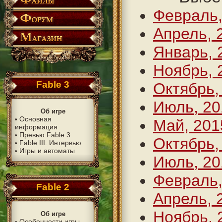
Февраль,
Апрель, 
Январь, 
Ноябрь, 
Fable 3
Октябрь,
Июль, 20
Об игре
Основная
•
Май, 201
информация
Превью Fable 3
•
Октябрь,
Fable III. Интервью
•
Игры и автоматы
•
Июль, 20
Февраль,
Fable 2
Апрель, 
Ноябрь, 
Об игре
Особенности игры
•