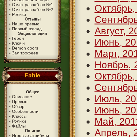
Отчет разраб-ов №1
•
Октябрь,
Отчет разраб-ов №2
•
Ролики
•
Сентябрь
Отзывы
Наше превью
•
Август, 2
Первый взгляд
•
Энциклопедия
Герои
•
Июнь, 20
Ключи
•
Demon doors
•
Март, 20
Зал трофеев
•
Ноябрь, 
Октябрь,
Fable
Сентябрь
Общее
Июль, 20
Описание
•
Превью
•
Обзор
•
Июнь, 20
Особенности
•
Классы
•
Май, 201
Ролики
•
Файлы
•
Апрель, 
По игре
Игровые атрибуты
•