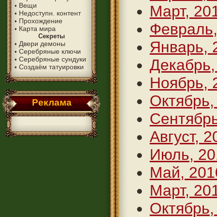
Вещи
•
Март, 20
Недоступн. контент
•
Прохождение
•
Февраль,
Карта мира
•
Секреты
Январь, 
Двери демоны
•
Серебряные ключи
•
Серебряные сундуки
•
Декабрь,
Создаём татуировки
•
Ноябрь, 
Октябрь,
Реклама
Сентябрь
Август, 2
Июль, 20
Май, 201
Март, 20
Октябрь,