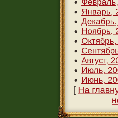
Февраль,
Январь, 
Декабрь,
Ноябрь, 
Октябрь,
Сентябрь
Август, 2
Июль, 20
Июнь, 20
[
На главн
н