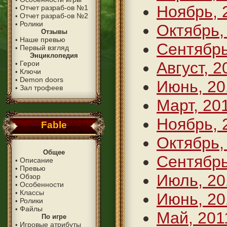
Ноябрь, 
Отчет разраб-ов №1
•
Отчет разраб-ов №2
•
Ролики
•
Октябрь,
Отзывы
Наше превью
•
Сентябрь
Первый взгляд
•
Энциклопедия
Август, 2
Герои
•
Ключи
•
Demon doors
•
Июнь, 20
Зал трофеев
•
Март, 20
Ноябрь, 
Fable
Октябрь,
Общее
Сентябрь
Описание
•
Превью
•
Июль, 20
Обзор
•
Особенности
•
Классы
•
Июнь, 20
Ролики
•
Файлы
•
Май, 201
По игре
Игровые атрибуты
•