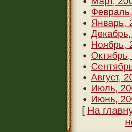
Март, 20
Февраль,
Январь, 
Декабрь,
Ноябрь, 
Октябрь,
Сентябрь
Август, 2
Июль, 20
Июнь, 20
[
На главн
н