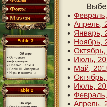
Выбе
Февраль,
Апрель, 
Январь, 
Ноябрь, 
Fable 3
Октябрь,
Об игре
Июль, 20
Основная
•
информация
Превью Fable 3
•
Май, 201
Fable III. Интервью
•
Игры и автоматы
•
Октябрь,
Июль, 20
Fable 2
Февраль,
Апрель, 
Об игре
Особенности игры
•