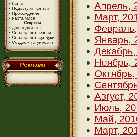
Апрель, 
Вещи
•
Недоступн. контент
•
Прохождение
•
Март, 20
Карта мира
•
Секреты
Февраль,
Двери демоны
•
Серебряные ключи
•
Январь, 
Серебряные сундуки
•
Создаём татуировки
•
Декабрь,
Ноябрь, 
Реклама
Октябрь,
Сентябрь
Август, 2
Июль, 20
Май, 201
Март, 20