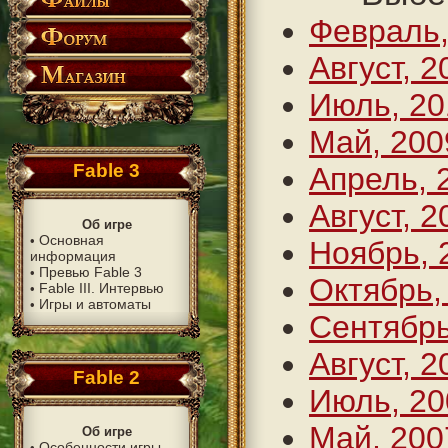
Февраль,
Август, 2
Июль, 20
Май, 200
Fable 3
Апрель, 
Август, 2
Об игре
Основная
•
Ноябрь, 
информация
Превью Fable 3
•
Октябрь,
Fable III. Интервью
•
Игры и автоматы
•
Сентябрь
Август, 2
Fable 2
Июль, 20
Май, 200
Об игре
Особенности игры
•