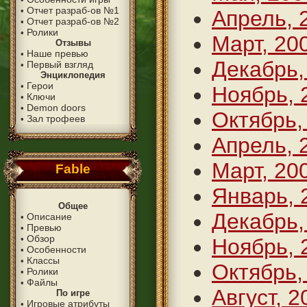
Отчет разраб-ов №1
•
Апрель, 
Отчет разраб-ов №2
•
Ролики
•
Март, 20
Отзывы
Наше превью
•
Декабрь,
Первый взгляд
•
Энциклопедия
Герои
•
Ноябрь, 
Ключи
•
Demon doors
•
Октябрь,
Зал трофеев
•
Апрель, 
Март, 20
Fable
Январь, 
Общее
Декабрь,
Описание
•
Превью
•
Обзор
•
Ноябрь, 
Особенности
•
Классы
•
Октябрь,
Ролики
•
Файлы
•
Август, 2
По игре
Игровые атрибуты
•