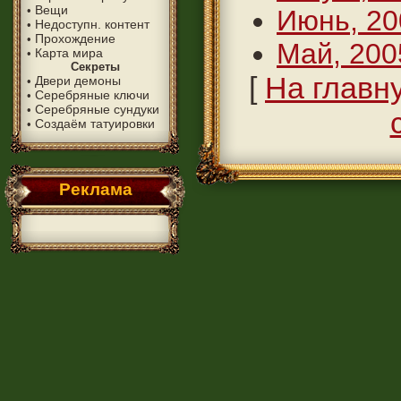
Вещи
•
Июнь, 20
Недоступн. контент
•
Прохождение
•
Май, 200
Карта мира
•
Секреты
[
На главн
Двери демоны
•
Серебряные ключи
•
Серебряные сундуки
•
Создаём татуировки
•
Реклама