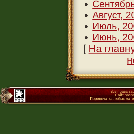
Сентябрь
Август, 2
Июль, 20
Июнь, 20
[
На главн
н
Все права з
Сайт разр
Перепечатка любых матер