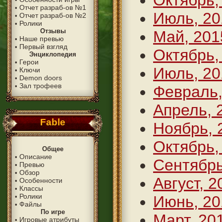
Октябрь,
Отчет разраб-ов №1
•
Июль, 20
Отчет разраб-ов №2
•
Ролики
•
Отзывы
Май, 201
Наше превью
•
Первый взгляд
•
Октябрь,
Энциклопедия
Герои
•
Июль, 20
Ключи
•
Demon doors
•
Зал трофеев
•
Февраль,
Апрель, 
Fable
Ноябрь, 
Октябрь,
Общее
Описание
•
Сентябрь
Превью
•
Обзор
•
Август, 2
Особенности
•
Классы
•
Ролики
•
Июнь, 20
Файлы
•
По игре
Март, 20
Игровые атрибуты
•