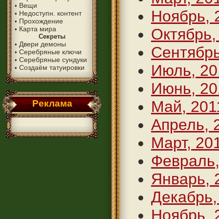
Вещи
•
Ноябрь, 
Недоступн. контент
•
Прохождение
•
Карта мира
•
Октябрь,
Секреты
Двери демоны
•
Сентябрь
Серебряные ключи
•
Серебряные сундуки
•
Июль, 20
Создаём татуировки
•
Июнь, 20
Май, 201
Реклама
Апрель, 
Март, 20
Февраль,
Январь, 
Декабрь,
Ноябрь, 