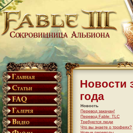
Новости 
года
Новость
Перевод закачан!
Перевод Fable: TLC
Требуются люди
Что вы знаете о трофеях?
Новые переводы