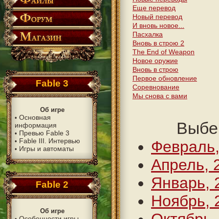
Еще перевод
Новый перевод
И вновь новое...
Пасхалка
Вновь в строю 2
The End of Weapon
Новое оружие
Вновь в строю
Первое обновление
Fable 3
Соревнование
Мы снова с вами
Об игре
Основная
•
Выбе
информация
Превью Fable 3
•
Fable III. Интервью
•
Февраль,
Игры и автоматы
•
Апрель, 
Январь, 
Fable 2
Ноябрь, 
Об игре
Особенности игры
•