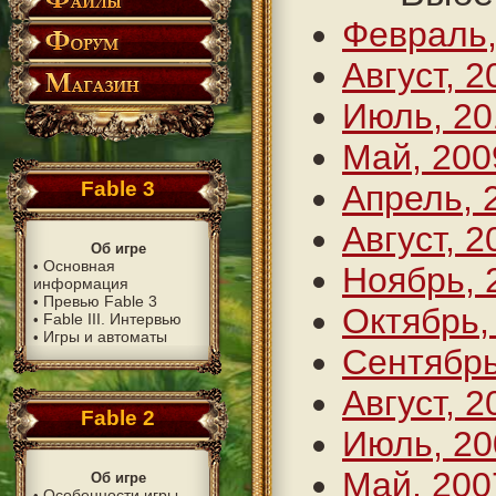
Февраль,
Август, 2
Июль, 20
Май, 200
Fable 3
Апрель, 
Август, 2
Об игре
Основная
•
Ноябрь, 
информация
Превью Fable 3
•
Октябрь,
Fable III. Интервью
•
Игры и автоматы
•
Сентябрь
Август, 2
Fable 2
Июль, 20
Май, 200
Об игре
Особенности игры
•