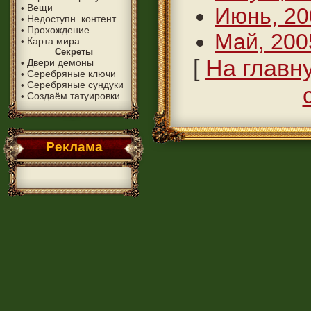
Вещи
•
Июнь, 20
Недоступн. контент
•
Прохождение
•
Май, 200
Карта мира
•
Секреты
[
На главн
Двери демоны
•
Серебряные ключи
•
Серебряные сундуки
•
Создаём татуировки
•
Реклама