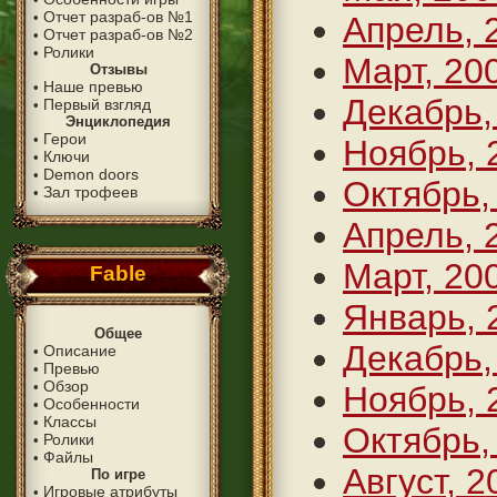
Отчет разраб-ов №1
•
Апрель, 
Отчет разраб-ов №2
•
Ролики
•
Март, 20
Отзывы
Наше превью
•
Декабрь,
Первый взгляд
•
Энциклопедия
Герои
•
Ноябрь, 
Ключи
•
Demon doors
•
Октябрь,
Зал трофеев
•
Апрель, 
Март, 20
Fable
Январь, 
Общее
Декабрь,
Описание
•
Превью
•
Обзор
•
Ноябрь, 
Особенности
•
Классы
•
Октябрь,
Ролики
•
Файлы
•
Август, 2
По игре
Игровые атрибуты
•