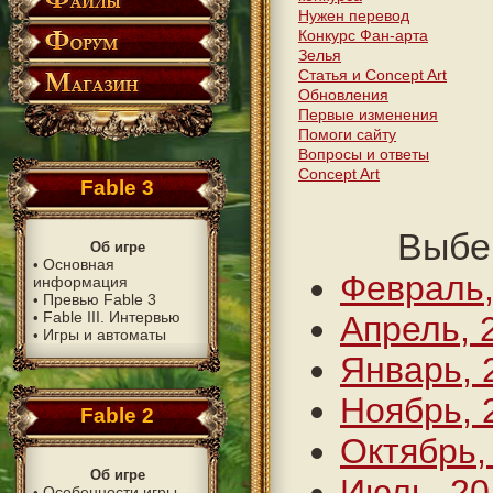
Нужен перевод
Конкурс Фан-арта
Зелья
Статья и Concept Art
Обновления
Первые изменения
Помоги сайту
Вопросы и ответы
Concept Art
Fable 3
Выбе
Об игре
Основная
•
Февраль,
информация
Превью Fable 3
•
Fable III. Интервью
•
Апрель, 
Игры и автоматы
•
Январь, 
Ноябрь, 
Fable 2
Октябрь,
Об игре
Июль, 20
Особенности игры
•