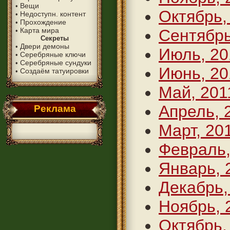
Вещи
•
Октябрь,
Недоступн. контент
•
Прохождение
•
Карта мира
Сентябрь
•
Секреты
Двери демоны
•
Июль, 20
Серебряные ключи
•
Серебряные сундуки
•
Июнь, 20
Создаём татуировки
•
Май, 201
Апрель, 
Реклама
Март, 20
Февраль,
Январь, 
Декабрь,
Ноябрь, 
Октябрь,