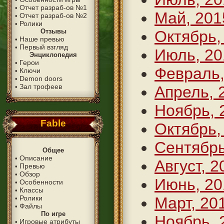
Отчет разраб-ов №1
•
Май, 201
Отчет разраб-ов №2
•
Ролики
•
Отзывы
Октябрь,
Наше превью
•
Первый взгляд
•
Июль, 20
Энциклопедия
Герои
•
Февраль,
Ключи
•
Demon doors
•
Зал трофеев
•
Апрель, 
Ноябрь, 
Fable
Октябрь,
Сентябрь
Общее
Описание
•
Август, 2
Превью
•
Обзор
•
Июнь, 20
Особенности
•
Классы
•
Ролики
Март, 20
•
Файлы
•
По игре
Ноябрь, 
Игровые атрибуты
•