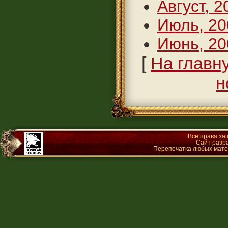
Август, 2
Июль, 20
Июнь, 20
[
На главн
н
Все права з
Сайт разр
Перепечатка любых матер