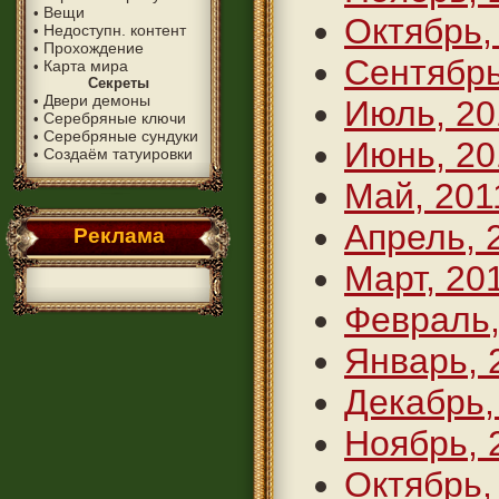
Вещи
•
Октябрь,
Недоступн. контент
•
Прохождение
•
Сентябрь
Карта мира
•
Секреты
Двери демоны
•
Июль, 20
Серебряные ключи
•
Серебряные сундуки
•
Июнь, 20
Создаём татуировки
•
Май, 201
Апрель, 
Реклама
Март, 20
Февраль,
Январь, 
Декабрь,
Ноябрь, 
Октябрь,