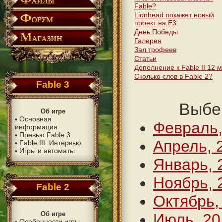
Fable?
Lionhead покажет новый
проект на Е3
День Победы
Галерея
Зал трофеев
Статьи
Дополнение к Fable II 12 
Сколько слов в Fable 2?
Fable 3
Выбе
Об игре
Основная
•
Февраль,
информация
Превью Fable 3
•
Апрель, 
Fable III. Интервью
•
Игры и автоматы
•
Январь, 
Ноябрь, 
Fable 2
Октябрь,
Об игре
Июль, 20
Особенности игры
•