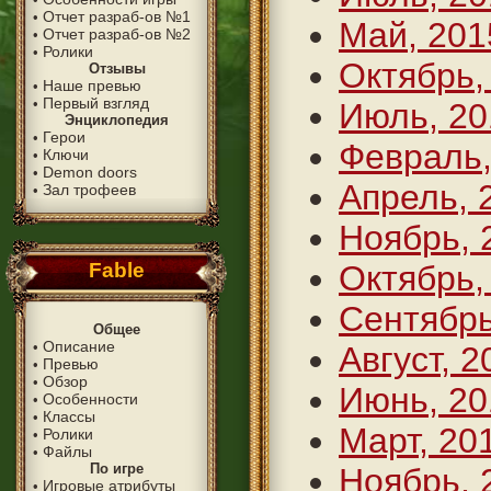
Отчет разраб-ов №1
•
Май, 201
Отчет разраб-ов №2
•
Ролики
•
Октябрь,
Отзывы
Наше превью
•
Первый взгляд
•
Июль, 20
Энциклопедия
Герои
•
Февраль,
Ключи
•
Demon doors
•
Апрель, 
Зал трофеев
•
Ноябрь, 
Fable
Октябрь,
Сентябрь
Общее
Описание
•
Август, 2
Превью
•
Обзор
•
Июнь, 20
Особенности
•
Классы
•
Март, 20
Ролики
•
Файлы
•
По игре
Ноябрь, 
Игровые атрибуты
•