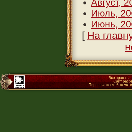
Август, 2
Июль, 20
Июнь, 20
[
На главн
н
Все права з
Сайт разр
Перепечатка любых матер