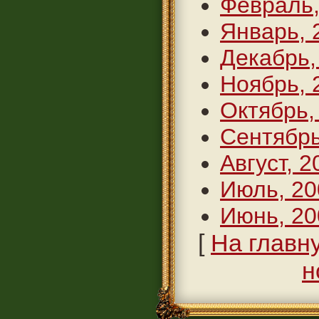
Февраль,
Январь, 
Декабрь,
Ноябрь, 
Октябрь,
Сентябрь
Август, 2
Июль, 20
Июнь, 20
[
На главн
н