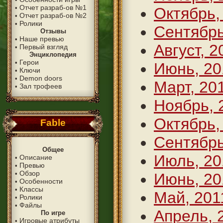
Отчет разраб-ов №1
•
Октябрь,
Отчет разраб-ов №2
•
Ролики
•
Сентябрь
Отзывы
Наше превью
•
Август, 2
Первый взгляд
•
Энциклопедия
Герои
•
Июнь, 20
Ключи
•
Demon doors
•
Март, 20
Зал трофеев
•
Ноябрь, 
Октябрь,
Fable
Сентябрь
Общее
Июль, 20
Описание
•
Превью
•
Обзор
•
Июнь, 20
Особенности
•
Классы
•
Май, 201
Ролики
•
Файлы
•
Апрель, 
По игре
Игровые атрибуты
•