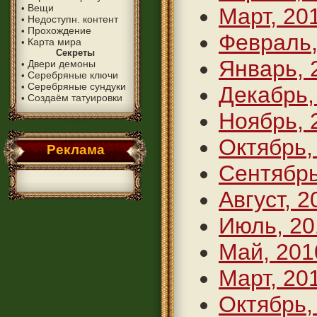
Вещи
•
Март, 20
Недоступн. контент
•
Прохождение
•
Февраль,
Карта мира
•
Секреты
Январь, 
Двери демоны
•
Серебряные ключи
•
Серебряные сундуки
•
Декабрь,
Создаём татуировки
•
Ноябрь, 
Октябрь,
Реклама
Сентябрь
Август, 2
Июль, 20
Май, 201
Март, 20
Октябрь,