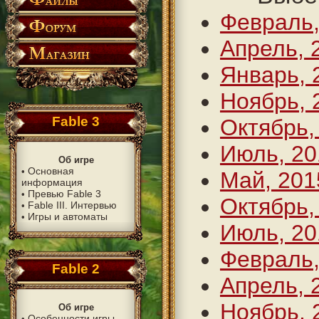
Февраль,
Апрель, 
Январь, 
Ноябрь, 
Fable 3
Октябрь,
Июль, 20
Об игре
Основная
•
Май, 201
информация
Превью Fable 3
•
Октябрь,
Fable III. Интервью
•
Игры и автоматы
•
Июль, 20
Февраль,
Fable 2
Апрель, 
Ноябрь, 
Об игре
Особенности игры
•