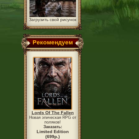
Загрузить свой рисунок
Рекомендуем
Lords Of The Fallen
Новая эпическая RPG от
поляков!
Заказать:
Limited Edition
(699р.)