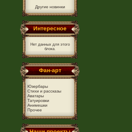
Другие новинки
Интересное
Нет данных для этого
блока.
Фан-арт
Юзербары
Стихи и рассказы
Аватары
Татуировки
Анимешки
Прочее
Наши проекты