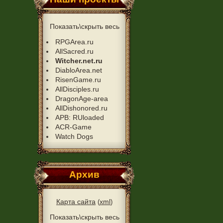
Показать\скрыть весь
RPGArea.ru
AllSacred.ru
Witcher.net.ru
DiabloArea.net
RisenGame.ru
AllDisciples.ru
DragonAge-area
AllDishonored.ru
APB: RUloaded
ACR-Game
Watch Dogs
Архив
Карта сайта
xml
(
)
Показать\скрыть весь