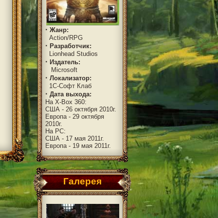
·
Жанр:
Action/RPG
·
Разработчик:
Lionhead Studios
·
Издатель:
Microsoft
·
Локализатор:
1C-Софт Клаб
·
Дата выхода:
На X-Box 360:
США - 26 октября 2010г.
Европа - 29 октября
2010г.
На PC:
США - 17 мая 2011г.
Европа - 19 мая 2011г.
Галерея