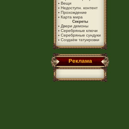
Вещи
•
Недоступн. контент
•
Прохождение
•
Карта мира
•
Секреты
Двери демоны
•
Серебряные ключи
•
Серебряные сундуки
•
Создаём татуировки
•
Реклама