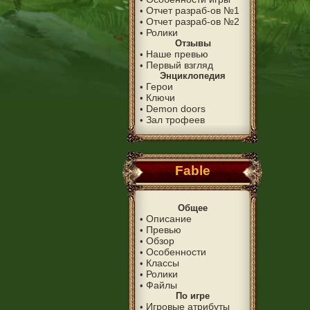
Отчет разраб-ов №1
•
Отчет разраб-ов №2
•
Ролики
•
Отзывы
Наше превью
•
Первый взгляд
•
Энциклопедия
Герои
•
Ключи
•
Demon doors
•
Зал трофеев
•
Fable
Общее
Описание
•
Превью
•
Обзор
•
Особенности
•
Классы
•
Ролики
•
Файлы
•
По игре
Игровые атрибуты
•