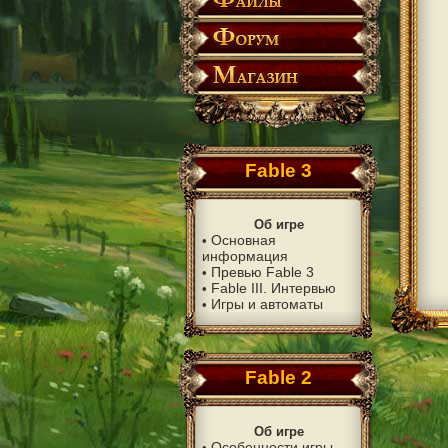
Fable 3
Об игре
Основная
•
информация
Превью Fable 3
•
Fable III. Интервью
•
Игры и автоматы
•
Fable 2
Об игре
Особенности игры
•