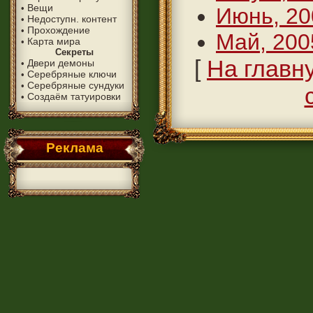
Вещи
•
Июнь, 20
Недоступн. контент
•
Прохождение
•
Май, 200
Карта мира
•
Секреты
[
На главн
Двери демоны
•
Серебряные ключи
•
Серебряные сундуки
•
Создаём татуировки
•
Реклама