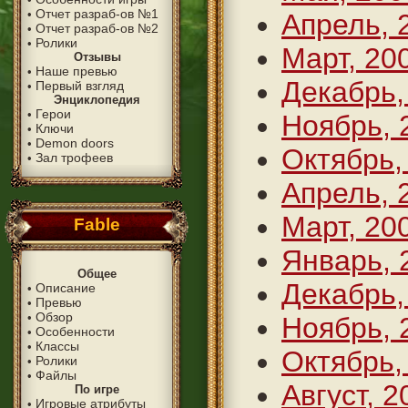
Отчет разраб-ов №1
•
Апрель, 
Отчет разраб-ов №2
•
Ролики
•
Март, 20
Отзывы
Наше превью
•
Декабрь,
Первый взгляд
•
Энциклопедия
Герои
•
Ноябрь, 
Ключи
•
Demon doors
•
Октябрь,
Зал трофеев
•
Апрель, 
Март, 20
Fable
Январь, 
Общее
Декабрь,
Описание
•
Превью
•
Обзор
•
Ноябрь, 
Особенности
•
Классы
•
Октябрь,
Ролики
•
Файлы
•
Август, 2
По игре
Игровые атрибуты
•