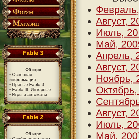
Февраль,
Август, 2
Июль, 20
Май, 200
Fable 3
Апрель, 
Август, 2
Об игре
Основная
•
Ноябрь, 
информация
Превью Fable 3
•
Октябрь,
Fable III. Интервью
•
Игры и автоматы
•
Сентябрь
Август, 2
Fable 2
Июль, 20
Май, 200
Об игре
Особенности игры
•