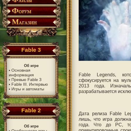
Fable 3
Об игре
Основная
•
Fable Legends, ко
информация
Превью Fable 3
•
сфокусируется на мул
Fable III. Интервью
•
2013 года. Изначал
Игры и автоматы
•
разрабатывается исключ
Fable 2
Дата релиза Fable Le
лишь, что игра должн
года. Что до PC, т
Об игре
ориентировочные срок
Особенности игры
•