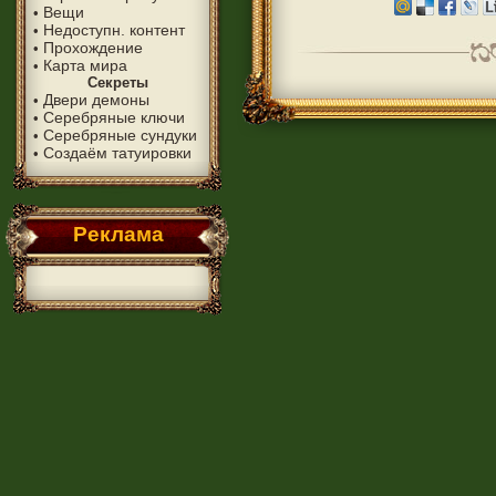
Вещи
•
Недоступн. контент
•
Прохождение
•
Карта мира
•
Секреты
Двери демоны
•
Серебряные ключи
•
Серебряные сундуки
•
Создаём татуировки
•
Реклама