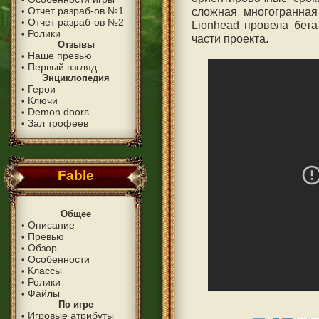
Отчет разраб-ов №1
сложная многогранная
•
Отчет разраб-ов №2
•
Lionhead провела бета
Ролики
•
части проекта.
Отзывы
Наше превью
•
Первый взгляд
•
Энциклопедия
Герои
•
Ключи
•
Demon doors
•
Зал трофеев
•
Fable
Общее
Описание
•
Превью
•
Обзор
•
Особенности
•
Классы
•
Ролики
•
Файлы
•
По игре
Игровые атрибуты
•