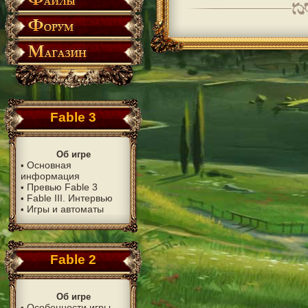
Fable 3
Об игре
Основная
•
информация
Превью Fable 3
•
Fable III. Интервью
•
Игры и автоматы
•
Fable 2
Об игре
Особенности игры
•