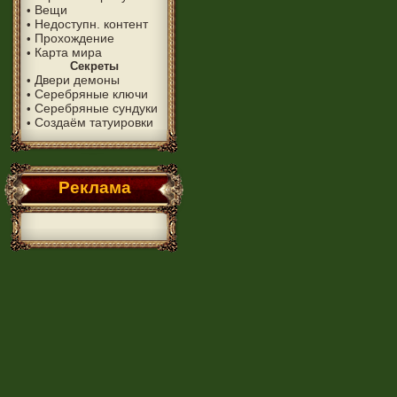
Вещи
•
Недоступн. контент
•
Прохождение
•
Карта мира
•
Секреты
Двери демоны
•
Серебряные ключи
•
Серебряные сундуки
•
Создаём татуировки
•
Реклама