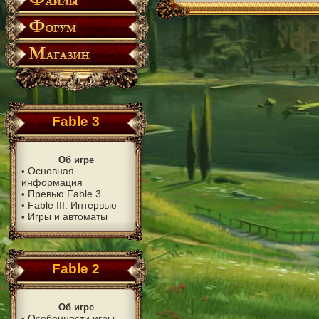
Fable 3
Об игре
Основная
•
информация
Превью Fable 3
•
Fable III. Интервью
•
Игры и автоматы
•
Fable 2
Об игре
Особенности игры
•