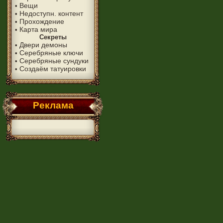
Вещи
•
Недоступн. контент
•
Прохождение
•
Карта мира
•
Секреты
Двери демоны
•
Серебряные ключи
•
Серебряные сундуки
•
Создаём татуировки
•
Реклама