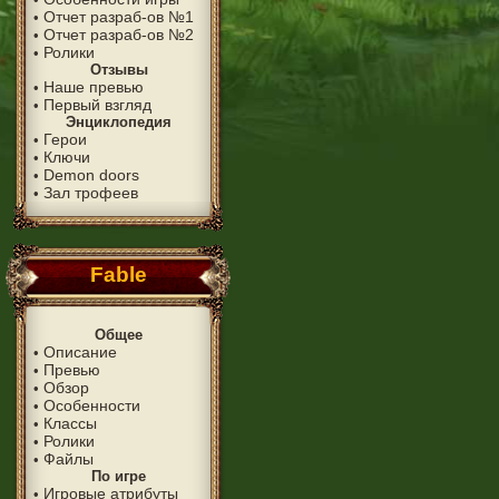
Отчет разраб-ов №1
•
Отчет разраб-ов №2
•
Ролики
•
Отзывы
Наше превью
•
Первый взгляд
•
Энциклопедия
Герои
•
Ключи
•
Demon doors
•
Зал трофеев
•
Fable
Общее
Описание
•
Превью
•
Обзор
•
Особенности
•
Классы
•
Ролики
•
Файлы
•
По игре
Игровые атрибуты
•