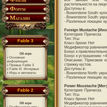
растительности на лице
Доступны в:
- Bowerstone South: куп
- Bowerstone South: ук
- Различные локации: к
Foreign Mustache [Ин
Категория: Прическа
Тип: Усы
Fable 3
Класс брони: Нет
Модификатор равнения
Бонус к привлекательно
Об игре
Бонус к устрашению: +
Основная
•
Описание: Приезжие и
информация
стрижку кустов.
Превью Fable 3
•
Доступны в:
Fable III. Интервью
•
Игры и автоматы
•
- Bowerstone North: укр
- Различные локации: к
Power Moustache [Мог
Fable 2
Категория: Прическа
Тип: Усы
Класс брони: Нет
Модификатор равнения
Об игре
Особенности игры
•