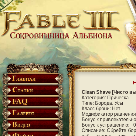
F
Clean Shave [Чисто в
Категория: Прическа
Типe: Борода, Усы
Класс брони: Нет
Модификатор равнения
Бонус к привлекательно
Бонус к устрашению: +0
Описание: Сбрейте боро
всё заново или те