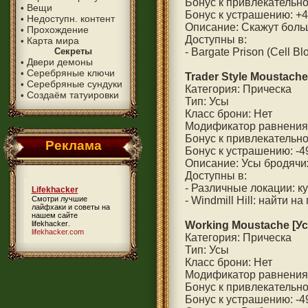
Бонус к привлекательно
Вещи
•
Бонус к устрашению: +
Недоступн. контент
•
Описание: Скажут больш
Прохождение
•
Доступны в:
Карта мира
•
Секреты
- Bargate Prison (Cell B
Двери демоны
•
Серебряные ключи
•
Trader Style Moustache
Серебряные сундуки
•
Категория: Прическа
Создаём татуировки
•
Тип: Усы
Класс брони: Нет
Модификатор равнения
Бонус к привлекательно
Реклама
Бонус к устрашению: -4
Описание: Усы бродячи
Доступны в:
- Различные локации: к
Lifekhacker
Смотри лучшие
- Windmill Hill: найти на
лайфхаки и советы на
нашем сайте
lifekhacker
.
Working Moustache [У
lifekhacker.com
Категория: Прическа
Тип: Усы
Класс брони: Нет
Модификатор равнения
Бонус к привлекательно
Бонус к устрашению: -4