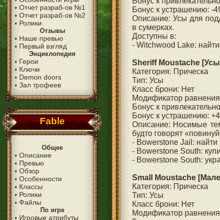
Бонус к привлекательно
Отчет разраб-ов №1
•
Бонус к устрашению: -4
Отчет разраб-ов №2
•
Описание: Усы для под
Ролики
•
в сумерках.
Отзывы
Доступны в:
Наше превью
•
- Witchwood Lake: найти
Первый взгляд
•
Энциклопедия
Герои
•
Sheriff Moustache [Ус
Ключи
•
Категория: Прическа
Demon doors
•
Тип: Усы
Зал трофеев
•
Класс брони: Нет
Модификатор равнения
Бонус к привлекательно
Бонус к устрашению: +
Fable
Описание: Носимые теми
будто говорят «повинуй
- Bowerstone Jail: найт
Общее
- Bowerstone South: куп
Описание
•
- Bowerstone South: ук
Превью
•
Обзор
•
Small Moustache [Мал
Особенности
•
Категория: Прическа
Классы
•
Ролики
•
Тип: Усы
Файлы
•
Класс брони: Нет
По игре
Модификатор равнения
Игровые атрибуты
•