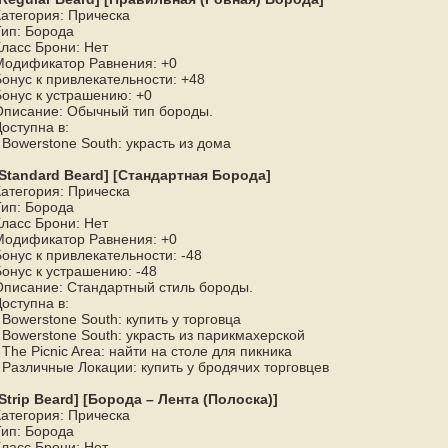
Категория: Прическа
Тип: Борода
Класс Брони: Нет
Модификатор Равнения: +0
Бонус к привлекательности: +48
Бонус к устрашению: +0
Описание: Обычный тип бороды.
оступна в:
 Bowerstone South: украсть из дома
[Standard Beard] [Стандартная Борода]
Категория: Прическа
Тип: Борода
Класс Брони: Нет
Модификатор Равнения: +0
онус к привлекательности: -48
Бонус к устрашению: -48
Описание: Стандартный стиль бороды.
оступна в:
 Bowerstone South: купить у торговца
 Bowerstone South: украсть из парикмахерской
 The Picnic Area: найти на столе для пикника
 Различные Локации: купить у бродячих торговцев
[Strip Beard] [Борода – Лента (Полоска)]
Категория: Прическа
Тип: Борода
Класс Брони: Нет