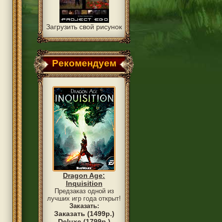
Загрузить свой рисунок
Рекомендуем
Dragon Age:
Inquisition
Предзаказ одной из
лучших игр года открыт!
Заказать:
Заказать (1499р.)
Deluxe (1799р.)