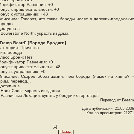
Модификатор Равнения: +0
Бонус к привлекательности: +0
Бонус к устрашению: +48
Описание: Говорят, что такие бороды носят в далеких-предалеких
ородах.
оступна в:
 Bowerstone North: украсть из дома
[Tramp Beard] [Борода Бродяги]
Категория: Прическа
Тип: Борода
Класс Брони: Нет
Модификатор Равнения: +0
онус к привлекательности: -48
Бонус к устрашению: +0
Описание: Скорее образ жизни, чем борода (намек на хиппи? –
рим. перевод.).
оступна в:
 Hook Coast: украсть из здания
 Различные Локации: купить у бродячих торговцев
Перевод от
Bream
Дата публикации: 21.03.2006
Кол-во просмотров: 21271
[1]
[
Назад
]