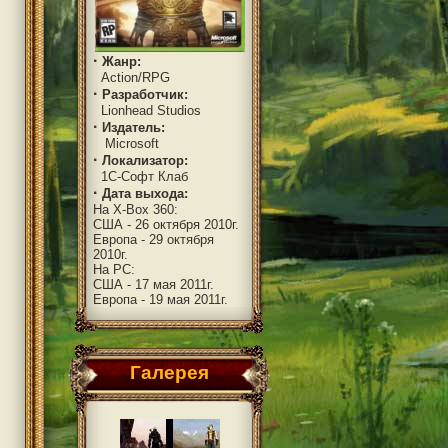
·
Жанр:
Action/RPG
·
Разработчик:
Lionhead Studios
·
Издатель:
Microsoft
·
Локализатор:
1C-Софт Клаб
·
Дата выхода:
На X-Box 360:
США - 26 октября 2010г.
Европа - 29 октября
2010г.
На PC:
США - 17 мая 2011г.
Европа - 19 мая 2011г.
Галерея