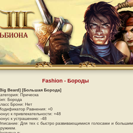
Fashion - Бороды
[Big Beard] [Большая Борода]
Категория: Прическа
Тип: Борода
Класс Брони: Нет
Модификатор Равнения: +0
Бонус к привлекательности: +48
Бонус к устрашению: -48
Описание: Для тех с быстро развивающимися голосами и большим
оружием.
оступна в: