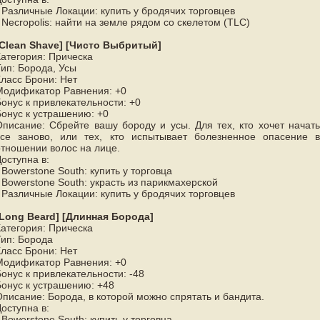
 Различные Локации: купить у бродячих торговцев
 Necropolis: найти на земле рядом со скелетом (TLC)
[Clean Shave] [Чисто Выбритый]
Категория: Прическа
Тип: Борода, Усы
Класс Брони: Нет
Модификатор Равнения: +0
Бонус к привлекательности: +0
Бонус к устрашению: +0
Описание: Сбрейте вашу бороду и усы. Для тех, кто хочет начать
все заново, или тех, кто испытывает болезненное опасение в
отношении волос на лице.
оступна в:
 Bowerstone South: купить у торговца
 Bowerstone South: украсть из парикмахерской
 Различные Локации: купить у бродячих торговцев
[Long Beard] [Длинная Борода]
Категория: Прическа
Тип: Борода
Класс Брони: Нет
Модификатор Равнения: +0
онус к привлекательности: -48
Бонус к устрашению: +48
Описание: Борода, в которой можно спрятать и бандита.
оступна в:
 Bowerstone South: купить у торговца