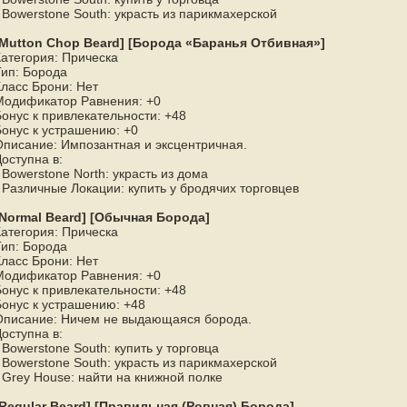
 Bowerstone South: украсть из парикмахерской
[Mutton Chop Beard] [Борода «Баранья Отбивная»]
Категория: Прическа
Тип: Борода
Класс Брони: Нет
Модификатор Равнения: +0
Бонус к привлекательности: +48
Бонус к устрашению: +0
Описание: Импозантная и эксцентричная.
оступна в:
 Bowerstone North: украсть из дома
 Различные Локации: купить у бродячих торговцев
[Normal Beard] [Обычная Борода]
Категория: Прическа
Тип: Борода
Класс Брони: Нет
Модификатор Равнения: +0
Бонус к привлекательности: +48
Бонус к устрашению: +48
Описание: Ничем не выдающаяся борода.
оступна в:
 Bowerstone South: купить у торговца
 Bowerstone South: украсть из парикмахерской
 Grey House: найти на книжной полке
[Regular Beard] [Правильная (Ровная) Борода]