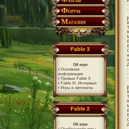
-
-
Fable 3
Д
Об игре
-
Основная
•
-
информация
-
Превью Fable 3
•
Fable III. Интервью
•
Игры и автоматы
•
Fable 2
Б
Д
Об игре
Особенности игры
-
•