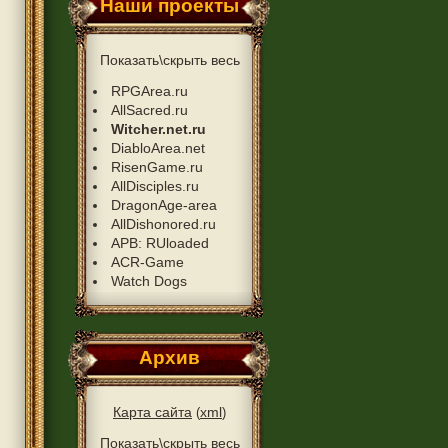
Наши проекты
Показать\скрыть весь
RPGArea.ru
AllSacred.ru
Witcher.net.ru
DiabloArea.net
RisenGame.ru
AllDisciples.ru
DragonAge-area
AllDishonored.ru
APB: RUloaded
ACR-Game
Watch Dogs
Архив
Карта сайта
xml
(
)
Показать\скрыть весь