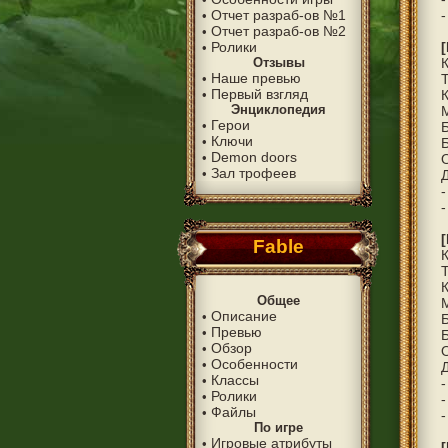
Отчет разраб-ов №1
-
•
Отчет разраб-ов №2
•
Ролики
•
Отзывы
Наше превью
•
Первый взгляд
•
Энциклопедия
Герои
•
Ключи
•
Demon doors
•
Зал трофеев
•
Д
-
-
Fable
Общее
Описание
•
Превью
•
Обзор
•
Особенности
•
Д
Классы
•
-
Ролики
•
-
Файлы
•
-
По игре
Игровые атрибуты
•