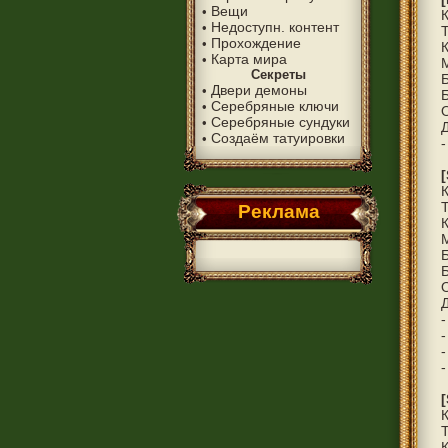
Вещи
•
Недоступн. контент
•
Прохождение
•
Карта мира
•
Секреты
Двери демоны
•
Серебряные ключи
•
Серебряные сундуки
•
Д
Создаём татуировки
•
-
Реклама
Б
Д
-
-
-
-