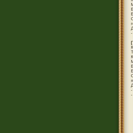
г
Д
-
Б
п
Д
-
-