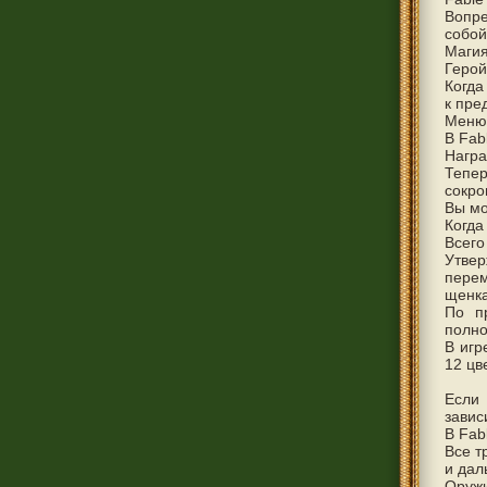
Вопре
собой
Магия
Герой
Когда
к пре
Меню 
В Fabl
Наград
Тепе
сокро
Вы мо
Когда
Всего
Утвер
перем
щенка
По п
полно
В игр
12 цв
Если
завис
В Fab
Все т
и дал
Оружи