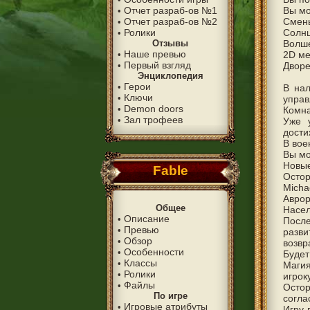
Отчет разраб-ов №1
Вы мо
•
Отчет разраб-ов №2
Смены
•
Ролики
Солнце
•
Отзывы
Волше
Наше превью
•
2D ме
Первый взгляд
•
Дворе
Энциклопедия
Герои
•
В нал
Ключи
•
управ
Demon doors
•
Комна
Зал трофеев
•
Уже 
дости
В вое
Вы мо
Новые
Fable
Остор
Micha
Аврор
Общее
Насел
Описание
•
Посл
Превью
•
разв
Обзор
•
возвр
Особенности
•
Будет
Классы
•
Магия
Ролики
•
игрок
Файлы
•
Осто
По игре
согла
Игровые атрибуты
•
Игру 