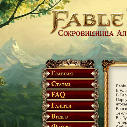
Fable
В Fab
В Fab
Перву
чтобы
Ваш в
Земли
Вы бу
Тепер
Событ