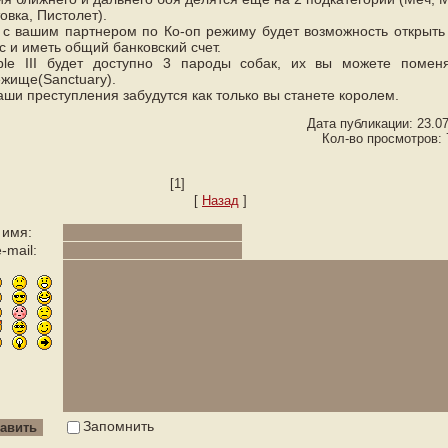
товка, Пистолет).
 с вашим партнером по Ко-оп режиму будет возможность открыть
с и иметь общий банковский счет.
le III будет доступно 3 пароды собак, их вы можете помен
жище(Sanctuary).
аши преступления забудутся как только вы станете королем.
Дата публикации: 23.0
Кол-во просмотров: 
[1]
[
Назад
]
 имя:
-mail:
Запомнить