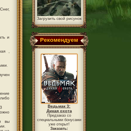
Снег,
Загрузить свой рисунок
ать и
Рекомендуем
ная ,
ыми.
вучен
ление
либо
Ведьмак 3:
3
Дикая охота
можно
Предзаказ со
специальными бонусами
и вы
уже открыт!
ми.
Заказать:
ся на