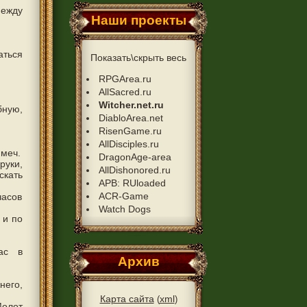
между
Наши проекты
аться
Показать\скрыть весь
RPGArea.ru
AllSacred.ru
Witcher.net.ru
ную,
DiabloArea.net
RisenGame.ru
AllDisciples.ru
 меч.
DragonAge-area
руки,
AllDishonored.ru
скать
APB: RUloaded
ACR-Game
часов
Watch Dogs
 и по
ас в
Архив
него,
Карта сайта
xml
(
)
Молот