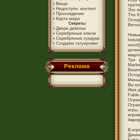
Вещи
•
протя
Недоступн. контент
•
Это л
Прохождение
•
The K
Карта мира
•
Остор
Секреты
Bernar
Двери демоны
•
Серебряные ключи
•
Новы
Серебряные сундуки
•
Indus
Создаём татуировки
•
wood(
долин
кварт
Три 
Marke
Реклама
Bower 
Остор
Минье
Вы мо
Имя д
Fable
Огран
Огран
игры,
игров
Аврор
В игр
Дикие
Fable