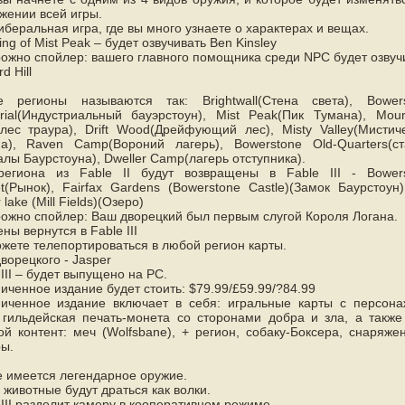
жении всей игры.
иберальная игра, где вы много узнаете о характерах и вещах.
ing of Mist Peak – будет озвучивать Ben Kinsley
ожно спойлер: вашего главного помощника среди NPC будет озвуч
d Hill
е регионы называются так: Brightwall(Стена света), Bower
trial(Индустриальный бауэрстоун), Mist Peak(Пик Тумана), Mour
лес траура), Drift Wood(Дрейфующий лес), Misty Valley(Мистич
а), Raven Camp(Вороний лагерь), Bowerstone Old-Quarters(с
алы Баурстоуна), Dweller Camp(лагерь отступника).
региона из Fable II будут возвращены в Fable III - Bower
t(Рынок), Fairfax Gardens (Bowerstone Castle)(Замок Баурстоун
lake (Mill Fields)(Озеро)
ожно спойлер: Ваш дворецкий был первым слугой Короля Логана.
ны вернутся в Fable III
жете телепортироваться в любой регион карты.
ворецкого - Jasper
 III – будет выпущено на PC.
иченное издание будет стоить: $79.99/£59.99/?84.99
иченное издание включает в себя: игральные карты с персон
 гильдейская печать-монета со сторонами добра и зла, а также
ой контент: меч (Wolfsbane), + регион, собаку-Боксера, снаряже
ы.
е имеется легендарное оружие.
 животные будут драться как волки.
 III разделит камеру в кооперативном режиме.