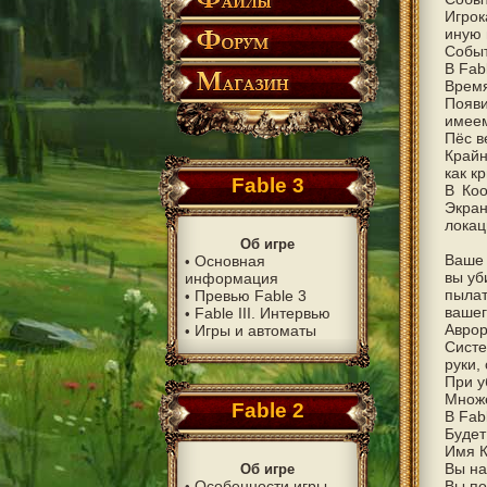
Игрок
иную 
Событ
В Fab
Время
Появ
имеем
Пёс ве
Крайн
как к
Fable 3
В Коо
Экран
локац
Об игре
Ваше 
Основная
•
вы уб
информация
пылат
Превью Fable 3
•
вашег
Fable III. Интервью
•
Аврор
Игры и автоматы
•
Систе
руки, 
При у
Множе
Fable 2
В Fab
Будет
Имя К
Вы нач
Об игре
Особенности игры
Вы по
•