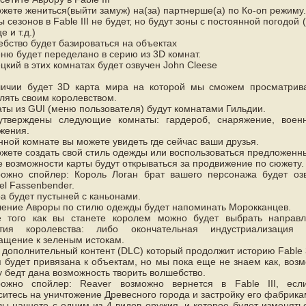
жете жениться(выйти замуж) на(за) партнерше(а) по Ко-оп режиму.
 сезонов в Fable III не будет, но будут зоны с постоянной погодой (
 и т.д.)
бство будет базироваться на объектах
ню будет переделано в серию из 3D комнат.
цкий в этих комнатах будет озвучен John Cleese
ичии будет 3D карта мира на которой мы сможем просматрив
лять своим королевством.
ты из GUI (меню пользователя) будут комнатами Гильдии.
утверждены следующие комнаты: гардероб, снаряжение, воен
жения.
нной комнате вы можете увидеть где сейчас ваши друзья.
жете создать свой стиль одежды или воспользоваться предложенн
 возможности карты будут открываться за продвижение по сюжету.
ожно спойлер: Король Логан брат вашего персонажа будет оз
el Fassenbender.
а будет пустыней с каньонами.
ение Авроры по стилю одежды будет напоминать Морокканцев.
е того как вы станете королем можно будет выбрать направ
ития королевства: либо окончательная индустриализация 
ащение к зеленым истокам.
 дополнительный контент (DLC) который продолжит историю Fable 
 будет привязана к объектам, но мы пока еще не знаем как, воз
у бедт дана возможность творить волшебство.
рожно спойлер: Reaver возможно вернется в Fable III, есл
ситесь на уничтожение Древесного города и застройку его фабрика
вы начнете с одним из 4 видов оружия, и которое будет изменять