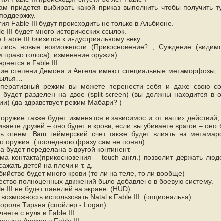
ам придется выбирать какой приказ выполнить чтобы получить т
поддержку.
ия Fable III будут происходить не только в Альбионе.
le III будет много исторических ссылок.
 Fable III близится к индустриальному веку.
ились новые возможности (Прикосновение? , Суждение (види
 право голоса), изменение оружия)
рнется в Fable III
ие степени Демона и Ангела имеют специальные метаморфозы, 
рылья…
перативный режим вы можете перенести себя и даже свою со
 будет разделен на двое (split-screen) (вы должны находится в 
ии) (да здравствует режим Мабари? )
оружие также будет изменятся в зависимости от ваших действий,
иваете друзей – оно будет в крови, если вы убиваете врагов – оно 
ь огнем. Ваш геймерский счет также будет влиять на метама
о оружия. (последнюю фразу сам не понял)
а будет переделана в другой континент.
ма контакта(прикосновения – touch англ.) позволит держать люд
сажать детей на плечи и т. д.
бийстве будет много крови (то ли на теле, то ли вообще)
ство полноценных движений было добавлено в боевую систему.
le III не будет панелей на экране. (HUD)
 возможность использовать Natal в Fable III. (опциональна)
ороля Тирана (спойлер - Logan)
нете с нуля в Fable III
сетите Аврору в Fable III