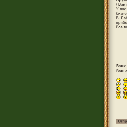
/ Вин
У вас
бизне
В Fab
прибе
Все в
Ваше
Ваш e