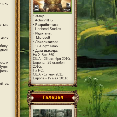
у или
·
Жанр:
Action/RPG
·
Разработчик:
мо мы
Lionhead Studios
·
Издатель:
такие
Microsoft
·
Локализатор:
баку.
1C-Софт Клаб
одной
·
Дата выхода:
На X-Box 360:
США - 26 октября 2010г.
 если
Европа - 29 октября
2010г.
будет
На PC:
рфозы
США - 17 мая 2011г.
Европа - 19 мая 2011г.
ей за
Галерея