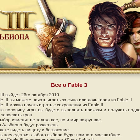
Все о Fable 3
 III выйдет 26го октября 2010
le III вы можете начать играть за сына или дочь героя из Fable II
le III можно начать играть с сохранения из Fable II
ю половину игры вы будете выполнять приказы и получать подд
 завоевать трон
ыбор изменит не только вас, но и мир вокруг вас.
 Альбиона будут разделены.
дете видеть нищету и беззаконие.
ь последствия любого выбора будут намного масшатбнее.
ия Fable III происходят спустя 50 лет Fable II