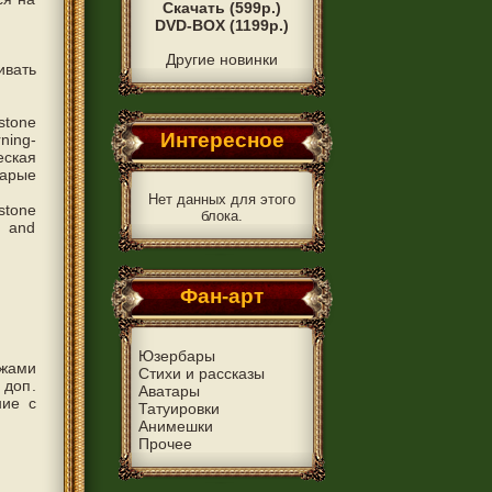
Скачать (599р.)
DVD-BOX (1199р.)
Другие новинки
ивать
stone
Интересное
ning-
еская
тарые
Нет данных для этого
stone
блока.
) and
Фан-арт
Юзербары
ажами
Стихи и рассказы
 доп.
Аватары
ние с
Татуировки
Анимешки
Прочее