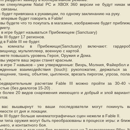
ки спекуляциям Natal РС и ХВОХ 360 версии не будут никак 
 связаны.
 будет привязана к рукавицам, по одному заклинанию на руку.
 впервые будет говорить в Fable!
 вы будете что то покупать в магазине, изображение будет приближ
дмету.
в игре будет называться Прибежищем (Sanctuary)
e III будет 17 регионов.
 в Fable III не будет.
рь комнаты в Прибежище(Sanctuary) включают: гардероб
вищницу, мультиплеер, военную с картой.
жете повышать уровень Героя, Оружия и Дома.
 вы умрете ваш экран станет красным.
 в игре 7 навыков – уже утвержденные: Вихрь, Молния, Файербол и
жденные взаимодействия (touch): рукопожатие, держаться за 
ещение, танец, объятие, цыпленок, врезать пирогом, угроза, пола
.
редварительным расчетам Fable III можно пройти за 30-40 
стью (без диалогов 15-20) .
е более 20 видов снаряжения имеющего и добрый и злой вариант
етов.
 вас вышвырнут то ваши последователи могут покинуть в
имости от дня и локации.
le III будет больше кинематографичных сцен нежели в Fable II.
ри типа оружия могут быть преобразованы в процессе игры: и ближ
ьнего, и контактного боя.
я ближнего и дальнего боя делятся еще на 2 подкатегории (Меч, 