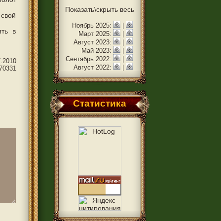
Показать\скрыть весь
 свой
Ноябрь 2025:
|
ять в
Март 2025:
|
Август 2023:
|
Май 2023:
|
Сентябрь 2022:
|
7.2010
Август 2022:
|
70331
Статистика